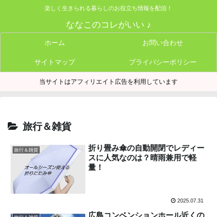
楽しく生きられる暮らしのお役立ち情報を配信！
ななこのコレがいい ♪
ホーム
お問い合わせ
サイトマップ
プライバシーポリシー
当サイトはアフィリエイト広告を利用しています
旅行＆雑貨
折り畳み傘の自動開閉でレディー
旅行＆雑貨
スに人気なのは？晴雨兼用で軽
量！
2025.07.31
広島コンベンションホール近くの