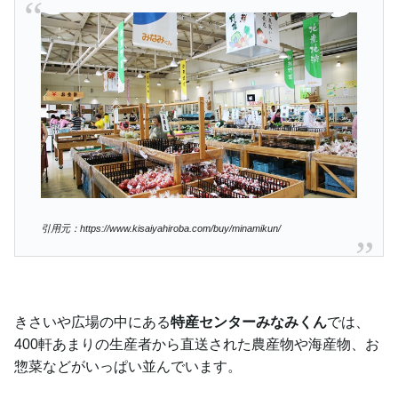
引用元：https://www.kisaiyahiroba.com/buy/minamikun/
きさいや広場の中にある
特産センターみなみくん
では、
400軒あまりの生産者から直送された農産物や海産物、お
惣菜などがいっぱい並んでいます。