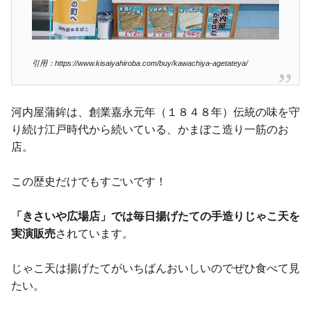
引用：https://www.kisaiyahiroba.com/buy/kawachiya-agetateya/
河内屋蒲鉾は、創業嘉永元年（１８４８年）伝統の味を守
り続け江戸時代から続いている、かまぼこ造り一筋のお
店。
この歴史だけでもすごいです！
「きさいや広場店」では毎日揚げたての手造りじゃこ天を
実演販売
されています。
じゃこ天は揚げたてがいちばんおいしいのでぜひ食べて見
たい。