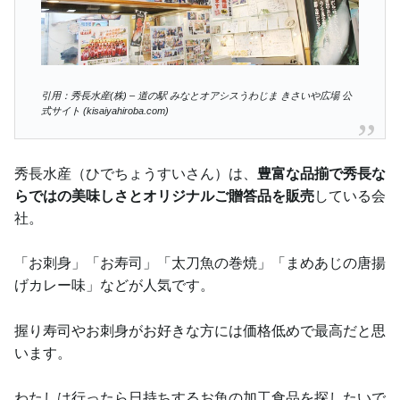
引用：秀長水産(株) – 道の駅 みなとオアシスうわじま きさいや広場 公
式サイト (kisaiyahiroba.com)
秀長水産（ひでちょうすいさん）は、
豊富な品揃で秀長な
らではの美味しさとオリジナルご贈答品を販売
している会
社。
「お刺身」「お寿司」「太刀魚の巻焼」「まめあじの唐揚
げカレー味」などが人気です。
握り寿司やお刺身がお好きな方には価格低めで最高だと思
います。
わたしは行ったら日持ちするお魚の加工食品を探したいで