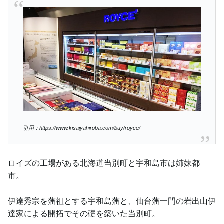
引用：https://www.kisaiyahiroba.com/buy/royce/
ロイズの工場がある北海道当別町と宇和島市は姉妹都
市。
伊達秀宗を藩祖とする宇和島藩と、仙台藩一門の岩出山伊
達家による開拓でその礎を築いた当別町。