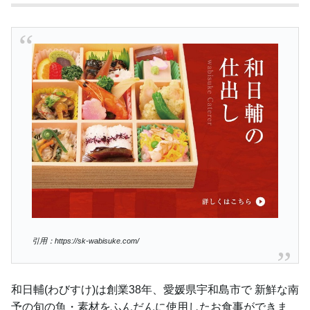
引用：https://sk-wabisuke.com/
和日輔(わびすけ)は創業38年、愛媛県宇和島市で 新鮮な南
予の旬の魚・素材をふんだんに使用したお食事ができま